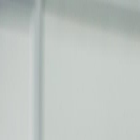
Saltar al contenido
500+
Städte deutschlandweit
★
4,9
bei Google
Bericht innerhalb
24h
+49 163 9527634 —
kostenlose Beratung
Precios
Servicios
Ubicaciones
Comprobación de VIN
Comparativa
Sobre nosotros
Más
ES