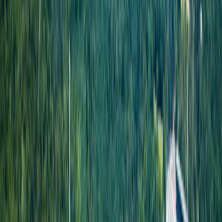
English
EN
Español
ES
Jetzt buchen
Home
/
Standorte