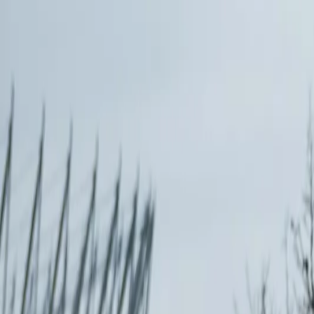
Saltar al contenido
500+
Städte deutschlandweit
★
4,9
bei Google
Bericht innerhalb
24h
+49 163 9527634 —
kostenlose Beratung
Precios
Servicios
Ubicaciones
Comprobación de VIN
Comparativa
Sobre nosotros
Más
ES