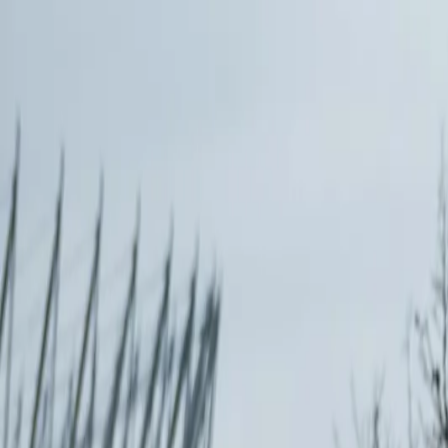
Zum Inhalt springen
500+
Städte deutschlandweit
★
4,9
bei Google
Bericht innerhalb
24h
+49 163 9527634 —
kostenlose Beratung
Preise
Leistungen
Standorte
FIN-Check
Vergleich
Über uns
Mehr
DE